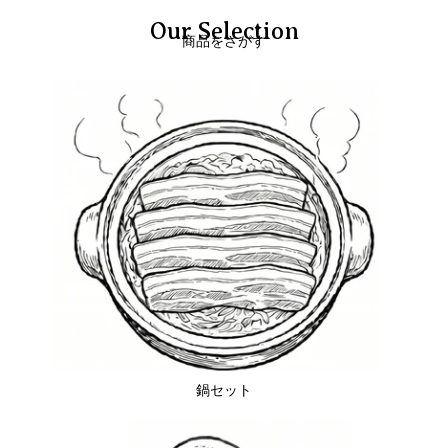
Our Selection
商品をさがす
鍋セット