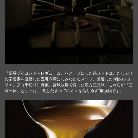
『薬膳ブイヨンドゥレギューム』をスープにした鍋セットは、たっぷり
の栄養素を凝縮した五臓六腑にしみわたるスープ、厳選した6種のジュ
リエンヌ（千切り）野菜、宮城牧場で育った漢方三元豚、これらが『三
味一体』となった、“食したすべての方々を労り癒す”最強鍋です。