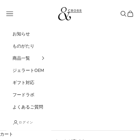
コンテンツへスキップ
&CROSS
メニュー
検索
カート
お知らせ
ものがたり
商品一覧
ジェラートOEM
ギフト対応
フードラボ
よくあるご質問
ログイン
カート