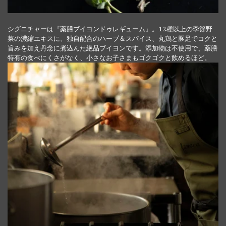
シグニチャーは『薬膳ブイヨンドゥレギューム』。12種以上の季節野
菜の濃縮エキスに、独自配合のハーブ＆スパイス、丸鶏と豚足でコクと
旨みを加え丹念に煮込んた絶品ブイヨンです。添加物は不使用で、薬膳
特有の食べにくさがなく、小さなお子さまもゴクゴクと飲めるほど。