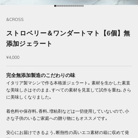
項目に移動する 1
項目に移動する 2
項目に移動する 3
項目に移動する 4
項目に移動する 5
項目に移動する 6
項目に移動する 7
項目に移動する 8
項目に移動する 9
項目に移動する 10
項目に移動する 11
項目に移動する 12
項目に移動する 13
項目に移動する 14
項目に移動する 15
項目に移動する 16
&CROSS
ストロベリー＆ワンダートマト【6個】無
添加ジェラート
セール価格
¥4,000
完全無添加製造のこだわりの味
イタリア製マシンで作る本格派ジェラート｡ 素材を生かした素直
な美味しさはそのまま､すべての素材を見直して試作を重ね､さら
に美味しくなりました｡
着色料や保存料､香料､増粘剤などは一切使用していないので､小
さな子供のいるご家庭への贈り物にもオススメです｡
安心にお届けできるよう､断熱性の高いエコ素材の箱に収めて発