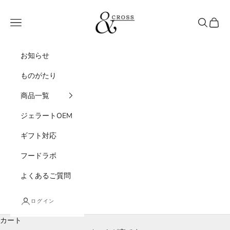
コンテンツへスキップ
&CROSS
メニュー
検索
カート
お知らせ
ものがたり
商品一覧
ジェラートOEM
ギフト対応
フードラボ
よくあるご質問
ログイン
カート