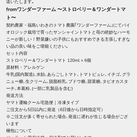
送いたします｡
fromワンダーファーム 〜ストロベリー＆ワンダートマ
ト〜
契約農家・福島いわきのトマト農園｢ワンダーファーム｣にてバイ
オロジック栽培で育ったサンシャイントマトと苺の絶妙なハーモ
ニーが新しい！野菜嫌いの子供にもおすすめできる主張しすぎな
い品の良い味をご堪能ください｡
セット内容
ストロベリー＆ワンダートマト 120ml × 6個
原材料・アレルゲン
牛乳(国内製造)､水飴､あらごしトマト､トマトピュレ､イチゴ､グラ
ニュー糖､生クリーム､脱脂粉乳､ブドウ糖､甜菜糖､タピオカスタ
ーチ､本葛粉､(一部に乳製品を含む)
発送方法
ヤマト運輸クール宅急便｜冷凍タイプ
ご注文から5日以内に発送（6日後から日時指定可）
※ご注文が多く寄せられた場合､発送に遅れが生じる場合がござ
います
梱包について