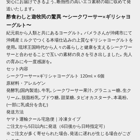
安心にお届けできるよう､断熱性の高いエコ素材の箱に収めて発
送いたします｡
酢食わしと遊牧民の驚異 〜シークワーサー×ギリシャヨ
ーグルト〜
紀元前から人類と共にあるヨーグルト｡ パメラさんが沖縄市にて
沖縄産ミルクでつくる本場仕込みの上質なギリシャヨーグルトを
使用｡ 琉球王国時代から人々の暮らしと健康を支えるシークワー
サーと合わせることで互いの素材の良さを引き出しました｡ 先人
の育みに今一度感謝を｡
セット内容
シークワーサー×ギリシャヨーグルト 120ml × 6個
原材料・アレルゲン
発酵乳(国内製造)､牛乳､シークワーサー果汁､グラニュー糖､生ク
リーム､脱脂粉乳､ブドウ糖､甜菜糖､タピオカスターチ､本葛粉､
(一部に乳成分を含む)
発送方法
ヤマト運輸クール宅急便｜冷凍タイプ
ご注文から5日以内に発送（6日後から日時指定可）
※ご注文が多く寄せられた場合､発送に遅れが生じる場合がござ