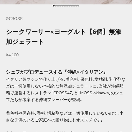
項目に移動する 1
項目に移動する 2
項目に移動する 3
項目に移動する 4
項目に移動する 5
項目に移動する 6
項目に移動する 7
項目に移動する 8
項目に移動する 9
項目に移動する 10
項目に移動する 11
項目に移動する 12
項目に移動する 13
項目に移動する 14
項目に移動する 15
&CROSS
シークワーサー×ヨーグルト【6個】無添
加ジェラート
セール価格
¥4,100
シェフがプロデュースする『沖縄×イタリアン』
イタリア製マシンで作り上げる､着色料､保存料､増粘剤､乳化剤な
どは一切使用しない本格的な無添加ジェラートに､当社が沖縄那
覇で運営するレストラン｢CROSS47｣と｢MOSS okinawa｣のシェ
フたちが考案する沖縄フレーバーが登場｡
着色料や保存料､香料､増粘剤などは一切使用していないので､小
さな子供のいるご家庭への贈り物にもオススメです｡