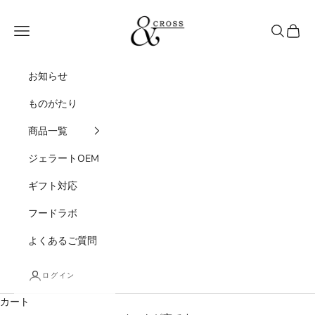
コンテンツへスキップ
&CROSS
メニュー
検索
カート
お知らせ
ものがたり
商品一覧
ジェラートOEM
ギフト対応
フードラボ
よくあるご質問
ログイン
カート